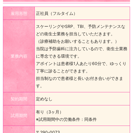
雇用形態
正社員（フルタイム）
スケーリングやSRP、TBI、予防メンテナンスな
どの衛生士業務を担当していただきます。
（診療補助をお願いすることもあります。）
当院は予防歯科に注力しているので、衛生士業務
業務内容
に専念できる環境です。
アポイントは患者様1人あたり60分で、ゆっくり
丁寧に診ることができます。
担当制なので患者様と長いお付き合いができま
す。
契約期間
定めなし
有り（3ヶ月）
試用期間
※試用期間中の労働条件：同条件
〒290-0073