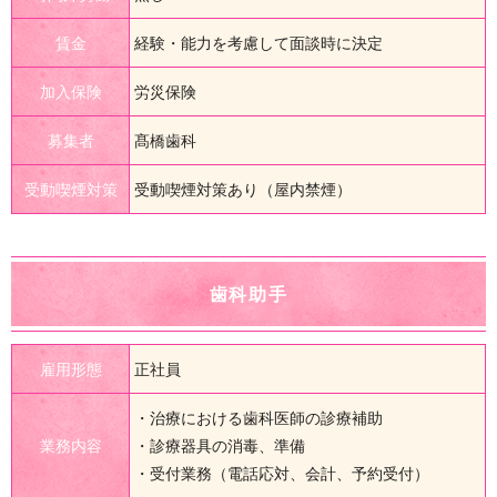
賃金
経験・能力を考慮して面談時に決定
加入保険
労災保険
募集者
髙橋歯科
受動喫煙対策
受動喫煙対策あり（屋内禁煙）
歯科助手
雇用形態
正社員
・治療における歯科医師の診療補助
業務内容
・診療器具の消毒、準備
・受付業務（電話応対、会計、予約受付）