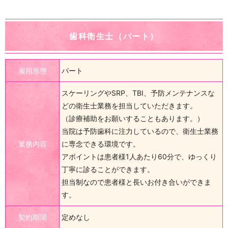
歯科衛生士（パート）
雇用形態
パート
スケーリングやSRP、TBI、予防メンテナンスな
どの衛生士業務を担当していただきます。
（診療補助をお願いすることもあります。）
当院は予防歯科に注力しているので、衛生士業務
業務内容
に専念できる環境です。
アポイントは患者様1人あたり60分で、ゆっくり
丁寧に診ることができます。
担当制なので患者様と長いお付き合いができま
す。
契約期間
定めなし